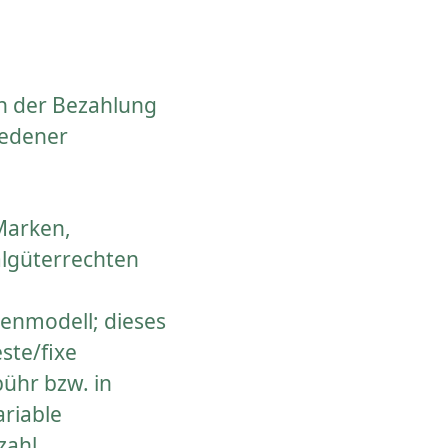
en der Bezahlung
iedener
Marken,
algüterrechten
enmodell; dieses
ste/fixe
bühr bzw. in
ariable
zahl