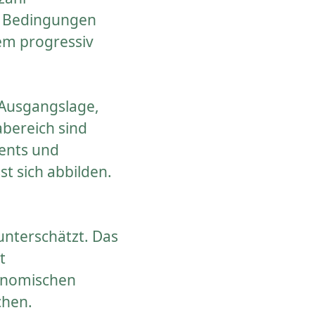
on Bedingungen
dem progressiv
 Ausgangslage,
abereich sind
ments und
st sich abbilden.
nterschätzt. Das
t
konomischen
chen.