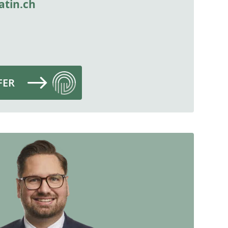
tin.ch
FER