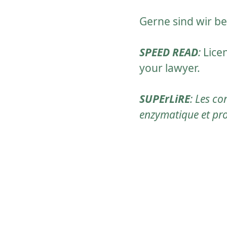
Gerne sind wir b
SPEED READ
:
Lice
your lawyer.
SUPErLiRE
: Les co
enzymatique et prof