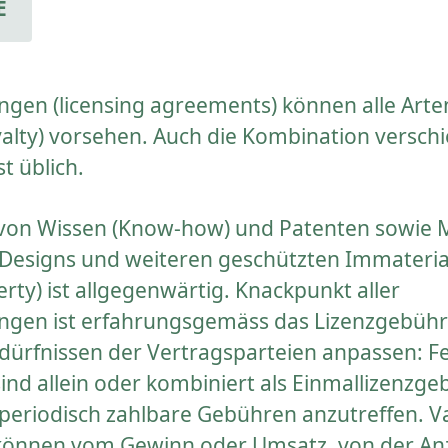
E
ngen (licensing agreements) können alle Art
yalty) vorsehen. Auch die Kombination versch
t üblich.
 von Wissen (Know-how) und Patenten sowie 
Designs und weiteren geschützten Immateri
erty) ist allgegenwärtig. Knackpunkt aller
ngen ist erfahrungsgemäss das Lizenzgebühr
Bedürfnissen der Vertragsparteien anpassen: Fe
nd allein oder kombiniert als Einmallizenzge
 periodisch zahlbare Gebühren anzutreffen. V
können vom Gewinn oder Umsatz, von der An