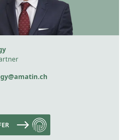
gy
artner
rgy@amatin.ch
FER