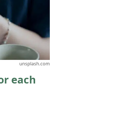
unsplash.com
or each