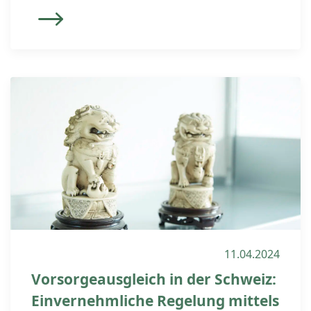
Schweiz arbeitete und in eine Schweizer
Pensionskasse einzahlte, steht oft vor
einer überraschenden Hürde: Das
Pensionskassenguthaben – also das
während der Ehe angesparte Geld für
die Altersvorsorge – wird nicht
automatisch mit der Scheidung […]
11.04.2024
Vorsorgeausgleich in der Schweiz:
Einvernehmliche Regelung mittels