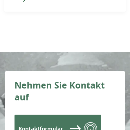
Basel-Geneva. Verpasst ein
Rechnungsempfänger die Frist zur
rechtzeitigen Begleichung einer
Rechnung, entstehen dem
Rechnungssteller unweigerlich Kosten.
Die mehrmalige Kontaktaufnahme mit
dem Hinweis auf die versäumte
Zahlung wäre bei rechtzeitiger […]
Nehmen Sie Kontakt
auf
Kontaktformular