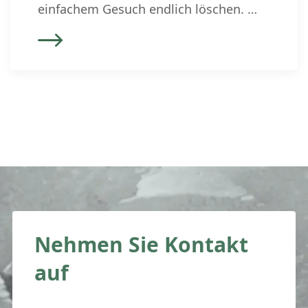
einfachem Gesuch endlich löschen.
Betreibungen führen zur Zustellung
eines Zahlungsbefehls. Erfolgen sie zu
Unrecht, können sie sowohl für KMU
als auch Privatpersonen
schwerwiegende Folgen haben. Solche
Betreibungen bleiben trotz erhobenem
Rechtsvorschlag im
Betreibungsregister eingetragen und
können bis 5 Jahre nach Abschluss
des Betreibungsverfahrens von
interessierten […]
Nehmen Sie Kontakt
auf