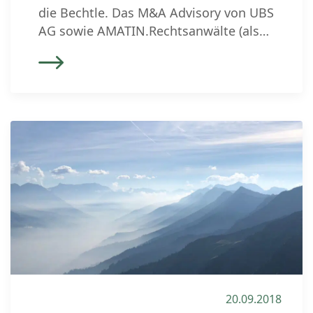
die Bechtle. Das M&A Advisory von UBS
AG sowie AMATIN.Rechtsanwälte (als
Rechtsberater) begleiteten den
Verkäufer beim Verkauf seiner Firma an
die in Deutschland
börsenkotierte Bechtle. Die Bechtle
Steffen Schweiz AG akquiriert mit der
algacom AG in Basel einen auf
Collaboration sowie Identity & Access
Management spezialisierten IT-
Dienstleister. Das 1997 gegründete
Unternehmen verstärkt Bechtle Steffen
[…]
20.09.2018