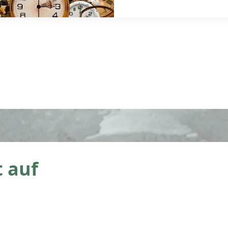
rechtzeitigen Beg
entstehen dem Rec
Kosten. Die mehr
Hinweis auf die v
rechtzeitiger […]
 auf