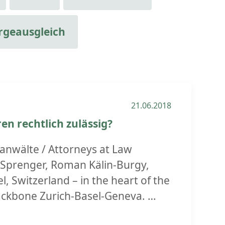
rgeausgleich
21.06.2018
n rechtlich zulässig?
nwälte / Attorneys at Law
a Sprenger, Roman Kälin-Burgy,
l, Switzerland – in the heart of the
ackbone Zurich-Basel-Geneva.
nungsempfänger die Frist zur