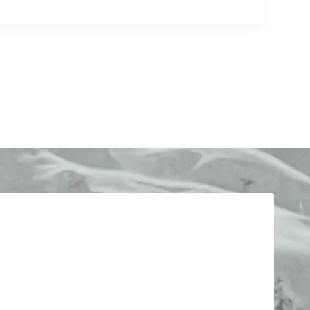
leichung einer Rechnung,
hnungssteller unweigerlich
malige Kontaktaufnahme mit dem
ersäumte Zahlung wäre bei