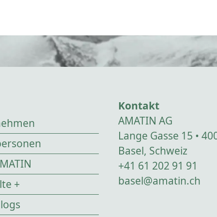
Kontakt
AMATIN AG
nehmen
Lange Gasse 15 • 40
personen
Basel, Schweiz
AMATIN
+41 61 202 91 91
basel@amatin.ch
te +
logs