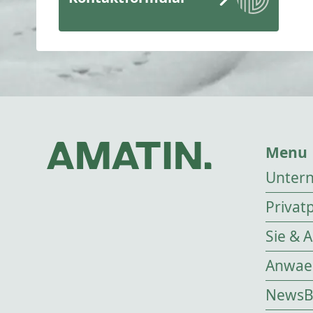
Menu
Unter
Privat
Sie & 
Anwael
NewsB