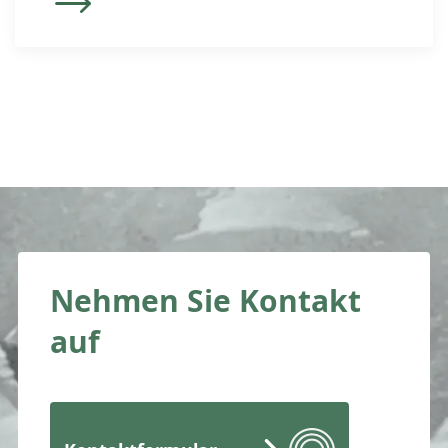
bezahlte Ferien zu. Der nachfolgende
Beitrag zeigt auf, inwiefern
Arbeitgebende Einfluss auf den
Zeitpunkt und die Dauer von Ferien
nehmen können und welche
Beschränkungen des
Bestimmungsrechts des
Arbeitgebenden greifen. Die
Festlegung des […]
Nehmen Sie Kontakt
auf