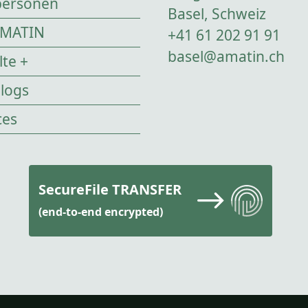
personen
Basel, Schweiz
AMATIN
+41 61 202 91 91
basel@amatin.ch
te +
logs
ces
SecureFile TRANSFER
(end-to-end encrypted)