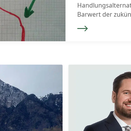
Handlungsalternati
Barwert der zukün
Aber für diese bes
gewonnen sein: st
„Krieg“ auf der St
BeraterX wieder a