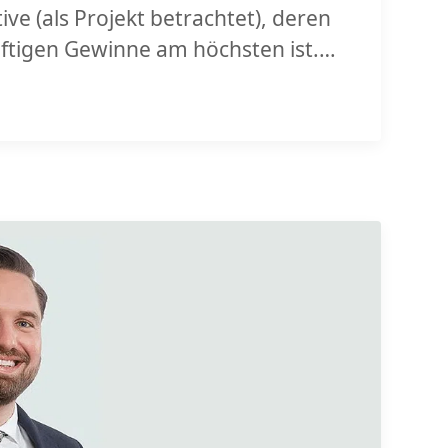
ve (als Projekt betrachtet), deren
ftigen Gewinne am höchsten ist.
te Lösung will der Kunde zuerst
eht nämlich beim Kunden ultimativ
irn, muss er vom erfahrenen
uf den unternehmerischen […]