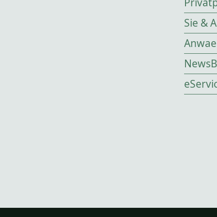
Privat
Sie & 
Anwael
NewsB
eServi