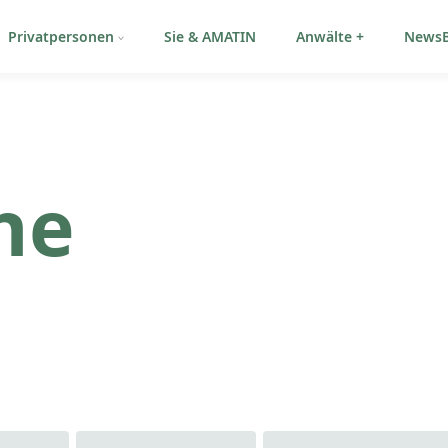
Privatpersonen
Sie & AMATIN
Anwälte +
NewsB
he