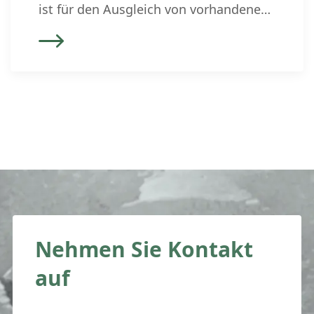
ist für den Ausgleich von vorhandenen
Vorsorgeguthaben (insb. PK-Guthaben)
in der Schweiz eine Ergänzung des
ausländischen Scheidungsurteils
erforderlich. Dafür zuständig sind
zwingend die Schweizer Gerichte und
die Ergänzung untersteht in jedem Fall
Schweizer Recht. Je nach Einvernehmen
der geschiedenen […]
Nehmen Sie Kontakt
auf