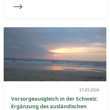
einigen und kommt deshalb keine
Vereinbarung zustande, so muss der
berechtigte geschiedene Ehegatte
seinen Anspruch auf dem Klageweg
geltend machen. Die fehlende Einigung
kann sich z.B. daraus ergeben, dass
sich der eigentlich verpflichtete
geschiedene Ehegatte aufgrund […]
27.03.2024
Vorsorgeausgleich in der Schweiz:
Ergänzung des ausländischen