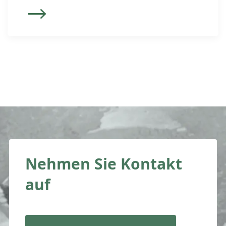
Schutz der überlebenden Ehegattin,
Ehegatten, Partnerin respektive
Partners. Als Folge des Längerlebens
ist die Wahrscheinlichkeit hoch, dass
sich der Überlebende zum Zeitpunkt
des Tods des Erstversterbenden in
einem Gesundheitszustand befindet, in
welchem er Unterstützung […]
Nehmen Sie Kontakt
auf