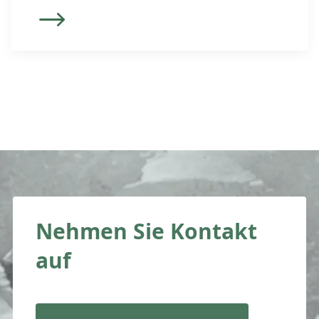
z.B. bei undichten Fenstern und einer
daraus resultierenden hohen
Heizkostenrechnung. Anders sieht es
aus, wenn eine hohe
Heizkostenrechnung nicht durch einen
Mangel verursacht wird, sondern der
Mieter in einer alten Wohnung mit
unzeitgemässer Isolierung lebt. Der
Mieter […]
Nehmen Sie Kontakt
auf