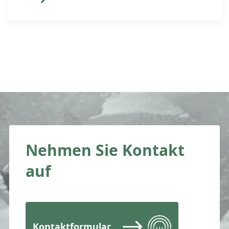
wird. Aktuell werden Leibrenten
übermässig besteuert (pauschal 40%
als Einkommen und 60% als steuerfreie
Kapitalrückzahlung). Sie kamen
deswegen als erbrechtliche
Gestaltungsinstrumente nicht in Frage.
Künftig wird der steuerbare
Ertragsanteil […]
Nehmen Sie Kontakt
auf
Kontaktformular