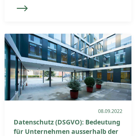
jedoch, für einen angemessenen Schutz
der personenbezogenen Daten ihrer
Mitarbeiter (einschließlich aktueller,
ehemaliger und potenzieller
Mitarbeitenden) gemäß den geltenden
Datenschutzvorschriften wie der EU-
Datenschutzgrundverordnung zu
sorgen. Die EU-
Datenschutzgrundverordnung (GDPR)
hat extraterritoriale Wirkung. Verstöße
gegen die DSGVO […]
08.09.2022
Datenschutz (DSGVO): Bedeutung
für Unternehmen ausserhalb der