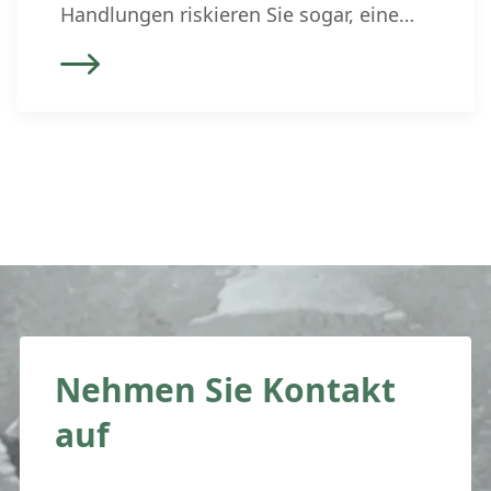
Handlungen riskieren Sie sogar, eine
Erbschaft unversehens stillschweigend
anzunehmen – und haften dann für alle
Schulden des Erblassers persönlich.
Entscheid über Annahme oder
Ablehnung einer Erbschaft Nach dem
Tod des Erblassers geht das gesamte
Vermögen unmittelbar auf die Erben
über. Dieser […]
Nehmen Sie Kontakt
auf