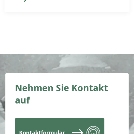
verhindert respektive die potenzielle
Verletzung der eigenen Marke
abgewehrt werden? Der nachfolgende
Beitrag zeigt auf, wie sich
Markeninhaber wehren können. Jeder
Markeninhaber ist nach
Markeneintragung verantwortlich,
seine Marke zu überwachen und zu
verteidigen. Die Markenverteidigung
[…]
Nehmen Sie Kontakt
auf
Kontaktformular